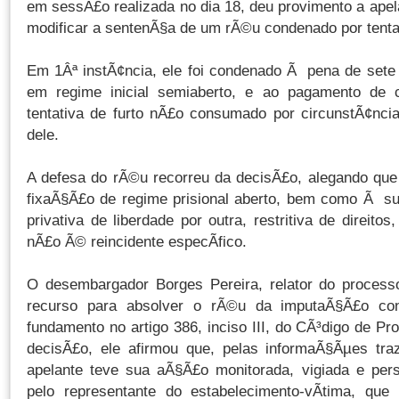
em sessÃ£o realizada no dia 18, deu provimento a ape
modificar a sentenÃ§a de um rÃ©u condenado por tentat
Em 1Âª instÃ¢ncia, ele foi condenado Ã pena de sete
em regime inicial semiaberto, e ao pagamento de c
tentativa de furto nÃ£o consumado por circunstÃ¢nci
dele.
A defesa do rÃ©u recorreu da decisÃ£o, alegando que
fixaÃ§Ã£o de regime prisional aberto, bem como Ã su
privativa de liberdade por outra, restritiva de direit
nÃ£o Ã© reincidente especÃ­fico.
O desembargador Borges Pereira, relator do process
recurso para absolver o rÃ©u da imputaÃ§Ã£o cont
fundamento no artigo 386, inciso III, do CÃ³digo de P
decisÃ£o, ele afirmou que, pelas informaÃ§Ãµes tra
apelante teve sua aÃ§Ã£o monitorada, vigiada e per
pelo representante do estabelecimento-vÃ­tima, que 