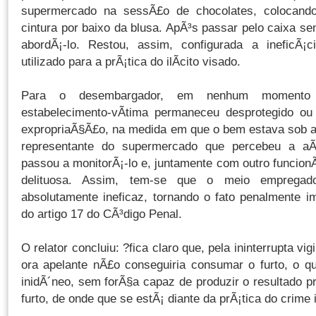
supermercado na sessÃ£o de chocolates, colocando
cintura por baixo da blusa. ApÃ³s passar pelo caixa s
abordÃ¡-lo. Restou, assim, configurada a ineficÃ¡
utilizado para a prÃ¡tica do ilÃ­cito visado.
Para o desembargador, em nenhum momento 
estabelecimento-vÃ­tima permaneceu desprotegido ou
expropriaÃ§Ã£o, na medida em que o bem estava sob a 
representante do supermercado que percebeu a a
passou a monitorÃ¡-lo e, juntamente com outro funcionÃ¡
delituosa. Assim, tem-se que o meio empregado
absolutamente ineficaz, tornando o fato penalmente i
do artigo 17 do CÃ³digo Penal.
O relator concluiu: ?fica claro que, pela ininterrupta v
ora apelante nÃ£o conseguiria consumar o furto, o q
inidÃ´neo, sem forÃ§a capaz de produzir o resultado pr
furto, de onde que se estÃ¡ diante da prÃ¡tica do crime