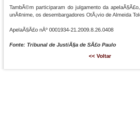
TambÃ©m participaram do julgamento da apelaÃ§Ã£o,
unÃ¢nime, os desembargadores OtÃ¡vio de Almeida To
ApelaÃ§Ã£o nÂº 0001934-21.2009.8.26.0408
Fonte: Tribunal de JustiÃ§a de SÃ£o Paulo
<< Voltar