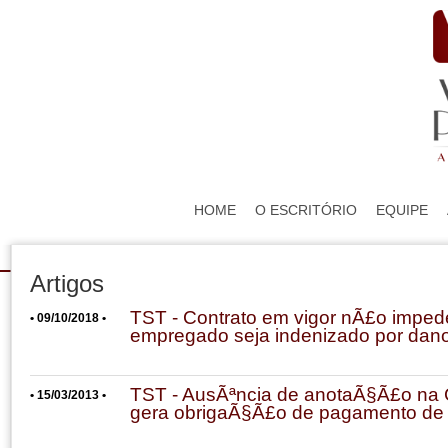
HOME
O ESCRITÓRIO
EQUIPE
Artigos
TST - Contrato em vigor nÃ£o imped
• 09/10/2018 •
empregado seja indenizado por dano
TST - AusÃªncia de anotaÃ§Ã£o na
• 15/03/2013 •
gera obrigaÃ§Ã£o de pagamento de