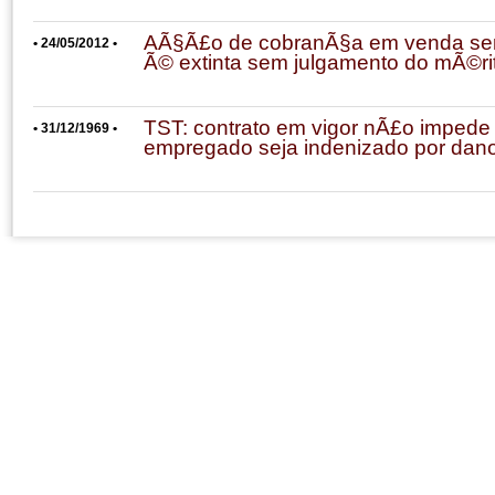
AÃ§Ã£o de cobranÃ§a em venda sem 
• 24/05/2012 •
Ã© extinta sem julgamento do mÃ©ri
TST: contrato em vigor nÃ£o impede
• 31/12/1969 •
empregado seja indenizado por dano