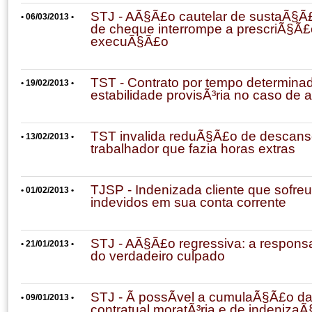
STJ - AÃ§Ã£o cautelar de sustaÃ§Ã£
• 06/03/2013 •
de cheque interrompe a prescriÃ§Ã£
execuÃ§Ã£o
TST - Contrato por tempo determina
• 19/02/2013 •
estabilidade provisÃ³ria no caso de 
TST invalida reduÃ§Ã£o de descans
• 13/02/2013 •
trabalhador que fazia horas extras
TJSP - Indenizada cliente que sofre
• 01/02/2013 •
indevidos em sua conta corrente
STJ - AÃ§Ã£o regressiva: a respons
• 21/01/2013 •
do verdadeiro culpado
STJ - Ã possÃ­vel a cumulaÃ§Ã£o da
• 09/01/2013 •
contratual moratÃ³ria e de indeniza