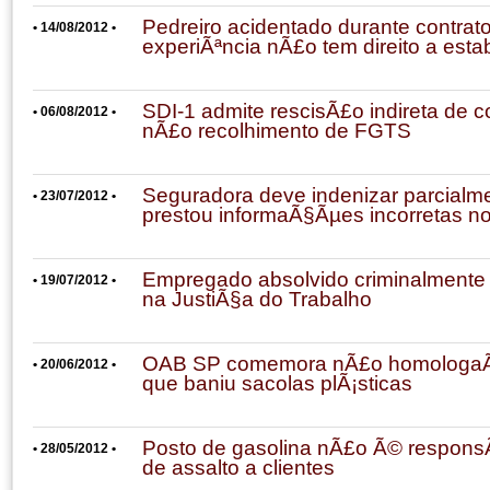
Pedreiro acidentado durante contrat
• 14/08/2012 •
experiÃªncia nÃ£o tem direito a esta
SDI-1 admite rescisÃ£o indireta de c
• 06/08/2012 •
nÃ£o recolhimento de FGTS
Seguradora deve indenizar parcialme
• 23/07/2012 •
prestou informaÃ§Ãµes incorretas no
Empregado absolvido criminalment
• 19/07/2012 •
na JustiÃ§a do Trabalho
OAB SP comemora nÃ£o homologa
• 20/06/2012 •
que baniu sacolas plÃ¡sticas
Posto de gasolina nÃ£o Ã© respons
• 28/05/2012 •
de assalto a clientes