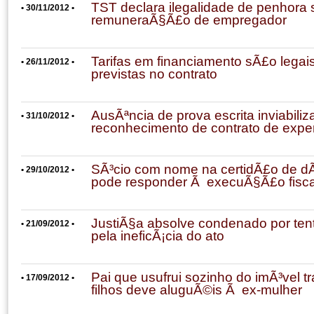
TST declara ilegalidade de penhora 
• 30/11/2012 •
remuneraÃ§Ã£o de empregador
Tarifas em financiamento sÃ£o lega
• 26/11/2012 •
previstas no contrato
AusÃªncia de prova escrita inviabiliz
• 31/10/2012 •
reconhecimento de contrato de expe
SÃ³cio com nome na certidÃ£o de dÃ­
• 29/10/2012 •
pode responder Ã execuÃ§Ã£o fisca
JustiÃ§a absolve condenado por tenta
• 21/09/2012 •
pela ineficÃ¡cia do ato
Pai que usufrui sozinho do imÃ³vel t
• 17/09/2012 •
filhos deve aluguÃ©is Ã ex-mulher