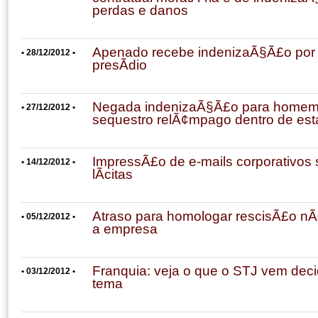
perdas e danos
Apenado recebe indenizaÃ§Ã£o por
• 28/12/2012 •
presÃ­dio
Negada indenizaÃ§Ã£o para homem 
• 27/12/2012 •
sequestro relÃ¢mpago dentro de es
ImpressÃ£o de e-mails corporativos
• 14/12/2012 •
lÃ­citas
Atraso para homologar rescisÃ£o nÃ
• 05/12/2012 •
a empresa
Franquia: veja o que o STJ vem deci
• 03/12/2012 •
tema